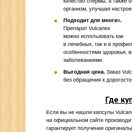
качество спермы, а также
организм, улучшая настрое
Подходит для многи
х
.
Препарат Vulcanex
можно использовать как
в лечебных, так и в профи
особенностями здоровья, 
заболеваниями.
Выгодная цена.
Заказ Vul
без обращения к дорогост
Где ку
Если вы не нашли капсулы Vulcane
на официальном сайте производит
гарантирует получение оригиналь