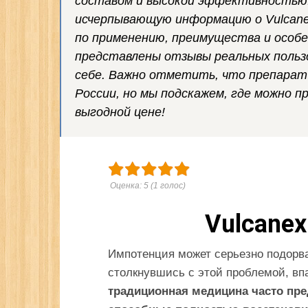
составом и высокой эффективностью.
исчерпывающую информацию о Vulcane
по применению, преимущества и особе
представлены отзывы реальных пользо
себе. Важно отметить, что препарат 
России, но мы подскажем, где можно п
выгодной цене!
Оценка:
5
(
1
голос)
Vulcanex
Импотенция может серьезно подорва
столкнувшись с этой проблемой, в
традиционная медицина часто пре