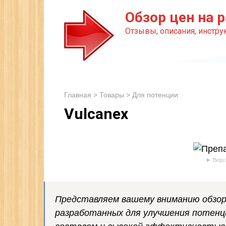
Перейти
Обзор цен на р
к
Отзывы, описания, инструк
контенту
Главная
>
Товары
>
Для потенции
Vulcanex
Верс
Представляем вашему вниманию обзор 
разработанных для улучшения потенц